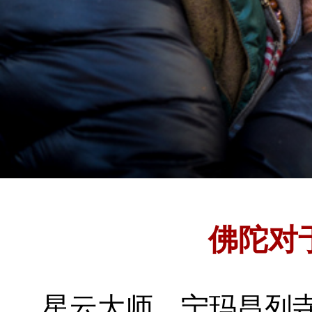
佛陀对
星云大师
宁玛昌列