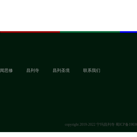
闻思修
昌列寺
昌列圣境
联系我们
copyright 2019-2022 宁玛昌列寺
蜀ICP备1903