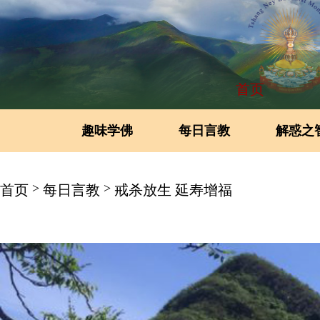
首页
趣味学佛
每日言教
解惑之
>
>
首页
每日言教
戒杀放生 延寿增福