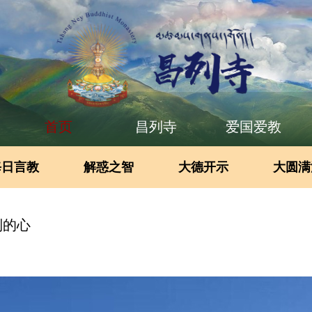
首页
昌列寺
爱国爱教
每日言教
解惑之智
大德开示
大圆满
制的心