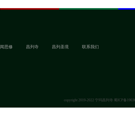
闻思修
昌列寺
昌列圣境
联系我们
copyright 2019-2022 宁玛昌列寺
蜀ICP备1903