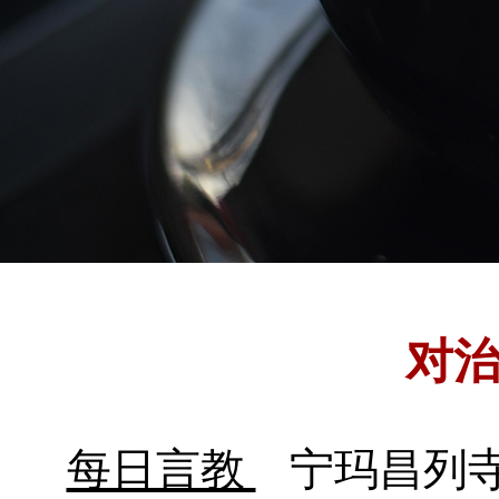
对
每日言教
宁玛昌列