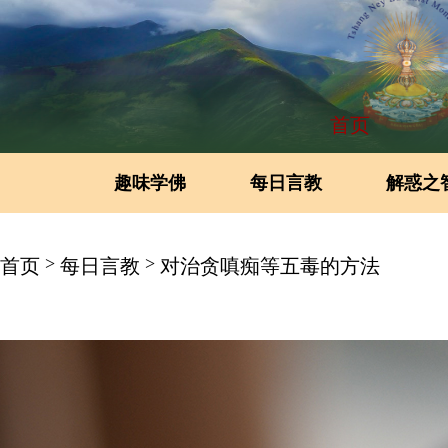
首页
趣味学佛
每日言教
解惑之
>
>
首页
每日言教
对治贪嗔痴等五毒的方法