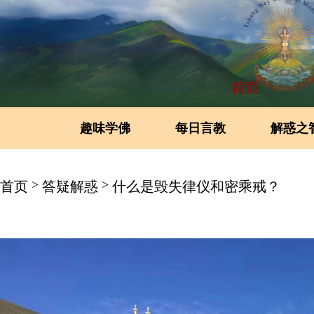
首页
趣味学佛
每日言教
解惑之
>
>
首页
答疑解惑
什么是毁失律仪和密乘戒？