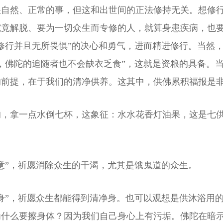
很自然、正常的事，但这和出世间的正法修持无关。想修
究竟解脱、要为一切众生而专修的人，就算身患疾病，也
修行并且无所畏惧”的决心和勇气，进而精进修行。当然
，佛陀的追随者也不会缺衣乏食”，这就是资粮的具备。
的前提，在于我们的清净供养。这其中，供佛累积福报是
的，拿一点水倒七杯，这象征：水水花香灯油果，这是七
意”，祈愿消除众生的干渴，尤其是饿鬼道的众生。
身”，祈愿众生都能得到清净身。也可以观想是供沐浴用
为什么要擦身体？因为我们自己身心上有污垢。佛陀在暗