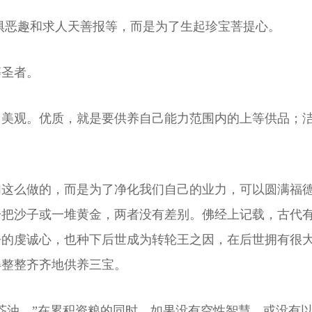
惧恶趣和求人天善报等，而是为了生起珍宝菩提心。
等圣者。
、美观。优质，就是要供养自己能力范围内的上等供品；
们这么做的，而是为了净化我们自己的业力，可以圆满福
一把沙子或一堆黄金，两者没有差别。佛经上记载，古代
净的虔诚心，也种下后世成为转轮王之因，在后世拥有很
得整整齐齐地供养三宝。
芥油。”在累积资粮的同时，如果没有空性智慧，或没有