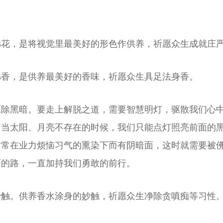
佛花，是将视觉里最美好的形色作供养，祈愿众生成就庄
佛香，是供养最美好的香味，祈愿众生具足法身香。
驱除黑暗。要走上解脱之道，需要智慧明灯，驱散我们心
。当太阳、月亮不存在的时候，我们只能点灯照亮前面的
时常在业力烦恼习气的熏染下而有阴暗面，这时就需要被
面的路，一直加持我们勇敢的前行。
妙触。供养香水涂身的妙触，祈愿众生净除贪嗔痴等习性