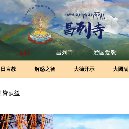
首页
昌列寺
爱国爱教
每日言教
解惑之智
大德开示
大圆满
世皆获益