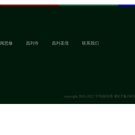
闻思修
昌列寺
昌列圣境
联系我们
copyright 2019-2022 宁玛昌列寺
蜀ICP备1903