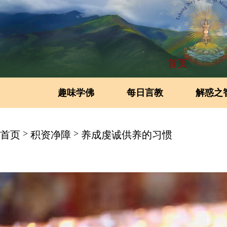
首页
趣味学佛
每日言教
解惑之
>
>
首页
积资净障
养成虔诚供养的习惯