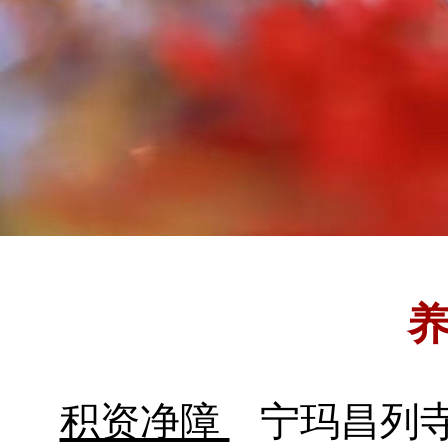
积资净障
宁玛昌列