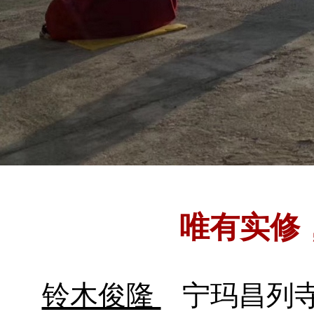
唯有实修
铃木俊隆
宁玛昌列