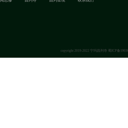
闻思修
昌列寺
昌列圣境
联系我们
copyright 2019-2022 宁玛昌列寺
蜀ICP备1903