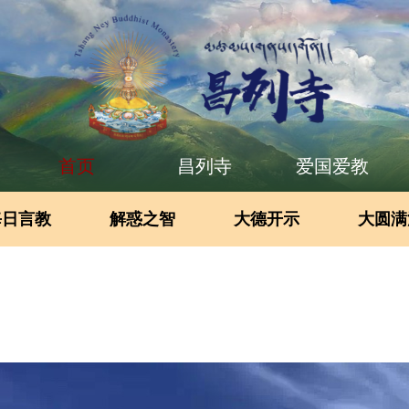
首页
昌列寺
爱国爱教
每日言教
解惑之智
大德开示
大圆满