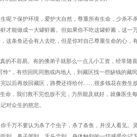
放生呢？保护环境，爱护大自然，尊重所有生命，少杀不
小虾才能做成一大罐虾酱。但如果你不吃这罐虾酱，这一
酱，这条鱼还会有人去吃，但是你对自己尊重生命的心，
，真的不容易。有的佛弟子就那么一点儿小工资，经常随
可怜”，有些回民同胞或内地人，到藏区找一些缺钱的藏
买完以后再放回藏区，路费还得给付……很多钱花在救生
的生命，我们救不完也放不完，力所能及就好，就像医生
忘记对众生的慈悲。
。你千万不要认为杀了个虫子，杀了条鱼，并没人看见。
朵听到、鼻子闻到、舌头尝到、身体触到的一切感受全记