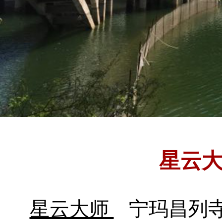
星云
星云大师
宁玛昌列