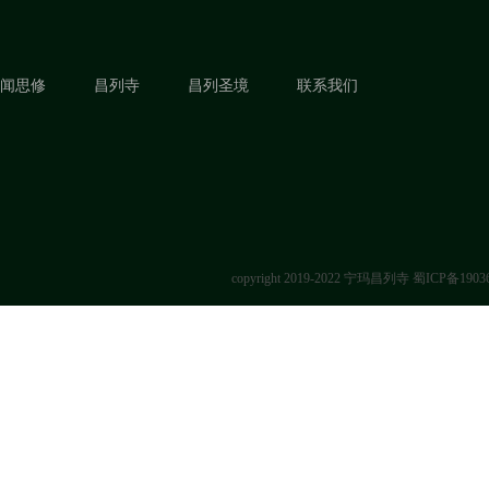
闻思修
昌列寺
昌列圣境
联系我们
copyright 2019-2022 宁玛昌列寺
蜀ICP备1903