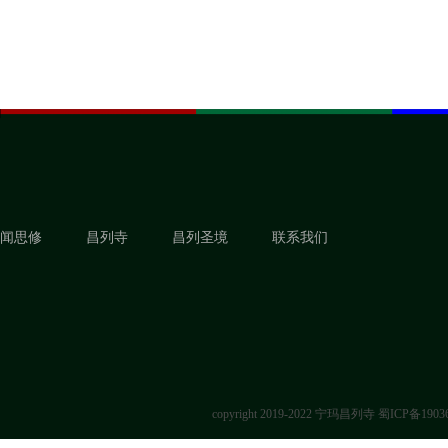
闻思修
昌列寺
昌列圣境
联系我们
copyright 2019-2022 宁玛昌列寺
蜀ICP备1903