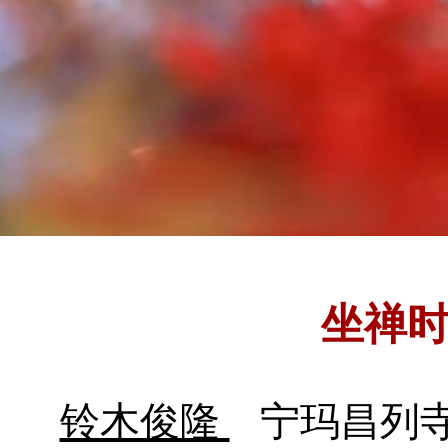
坐禅
铃木俊隆
宁玛昌列