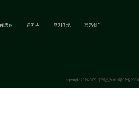
闻思修
昌列寺
昌列圣境
联系我们
copyright 2019-2022 宁玛昌列寺
蜀ICP备1903