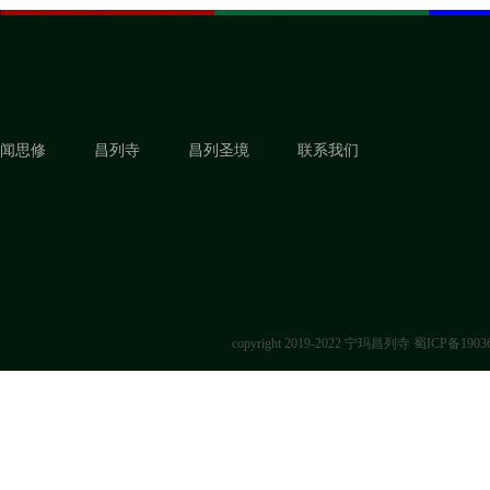
闻思修
昌列寺
昌列圣境
联系我们
copyright 2019-2022 宁玛昌列寺
蜀ICP备1903