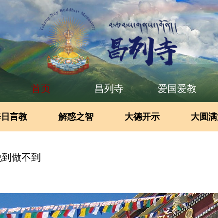
首页
昌列寺
爱国爱教
每日言教
解惑之智
大德开示
大圆满
说到做不到