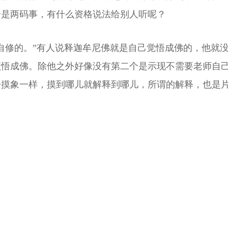
全是两码事，有什么资格说法给别人听呢？
自修的。”有人说释迦牟尼佛就是自己觉悟成佛的，他就
顿悟成佛。除他之外好像没有第二个是示现不需要老师自
子摸象一样，摸到哪儿就解释到哪儿，所谓的解释，也是
法赖僧传”。我们在家人可不可以协助？当然可以协助传
时候，你就可以把所学到的佛法传播给别人了。
愿诸众生得解脱，圆满无上大菩提。