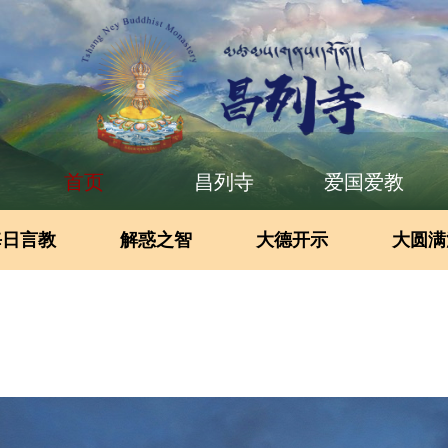
首页
昌列寺
爱国爱教
每日言教
解惑之智
大德开示
大圆满