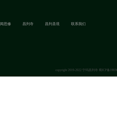
闻思修
昌列寺
昌列圣境
联系我们
copyright 2019-2022 宁玛昌列寺
蜀ICP备1903