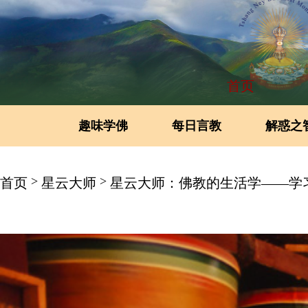
首页
趣味学佛
每日言教
解惑之
>
>
首页
星云大师
星云大师：佛教的生活学——学