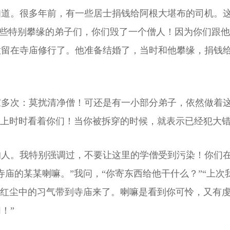
知道。很多年前，有一些居士捐钱给阿根大堪布的司机。
”这些特别攀缘的弟子们，你们毁了一个僧人！因为你们跟
意留在寺庙修行了。他准备结婚了，当时和他攀缘，捐钱
家多次：莫扰清净僧！可还是有一小部分弟子，依然做着
天上时时看着你们！当你被拆穿的时候，就表示已经犯大
的人。我特别强调过，不要让这里的学僧受到污染！你们
寺庙的某某喇嘛。”我问，“你寄东西给他干什么？”“上
把红尘中的习气带到寺庙来了。喇嘛是看到你可怜，又有
！”