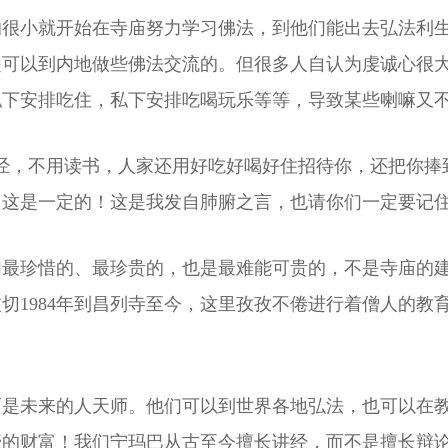
的很小就开始在寺庙努力学习佛法，到他们能出去弘法利
是可以到内地做些佛法交流的。但很多人自认为虔诚心很
私下安排吃住，私下安排吃喝玩乐等等，导致某些喇嘛又
经，不用读书，人家还用好吃好喝好住招待你，还把你捧
！这是一定的！这是我发自肺腑之言，也请你们一定要记
们最珍惜的、最珍贵的，也是最难能可贵的，不是寺庙的
切1984年到昌列寺至今，这里孜孜不倦进行着僧人的教
而是未来的人天师。他们可以到世界各地弘法，也可以在
豪的财富！我们宁玛巴从古至今擅长讲经，而不是擅长辩