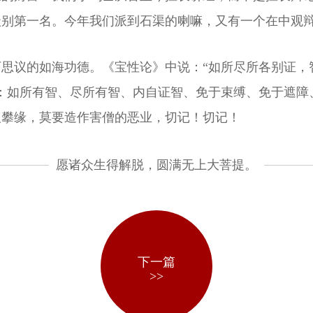
级别第一名。今年我们派到石渠的喇嘛，又有一个在中观
思议的如海功德。《宝性论》中说：“如所尽所各别证，
：如所有智、尽所有智、内自证智、免于束缚、免于遮障
人攀缘，莫要造作害僧的恶业，切记！切记！
愿诸众生得解脱，圆满无上大菩提。
下一篇
>>