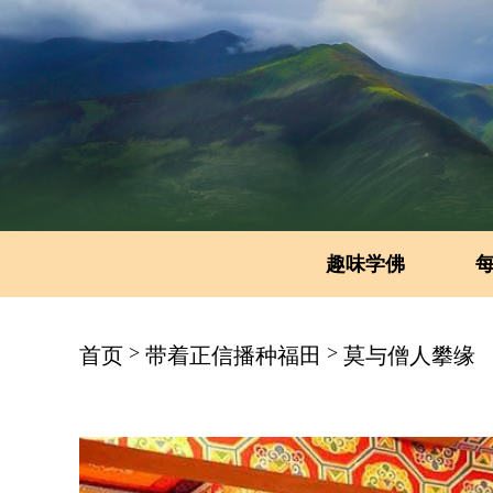
趣味学佛
>
>
首页
带着正信播种福田
莫与僧人攀缘