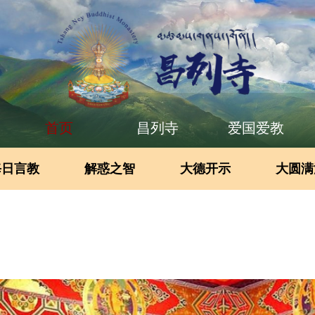
首页
昌列寺
爱国爱教
每日言教
解惑之智
大德开示
大圆满