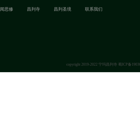
闻思修
昌列寺
昌列圣境
联系我们
copyright 2019-2022 宁玛昌列寺
蜀ICP备1903