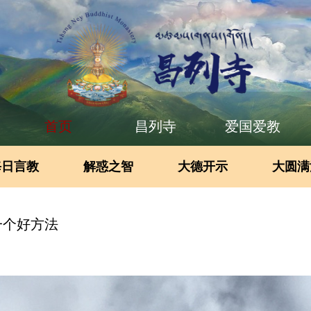
首页
昌列寺
爱国爱教
每日言教
解惑之智
大德开示
大圆满
一个好方法