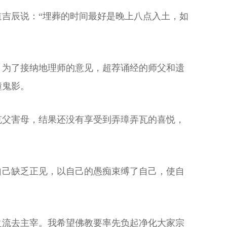
吉辰说：“埋葬的时间最好是晚上八点入土，如
。为了接纳地理师的意见，超荐诵经的师父和遗
幢鬼影。
克父害母，结果还没有享受到弄璋弄瓦的喜悦，
自己缺乏正见，以自己的愚痴束缚了自己，使自
之流去主宰。我希望佛教要率先负起净化大家宗