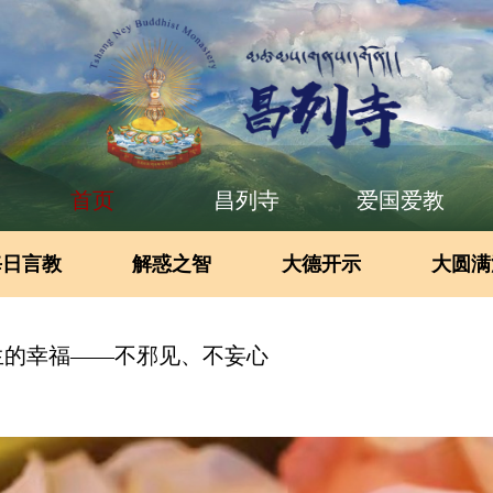
首页
昌列寺
爱国爱教
每日言教
解惑之智
大德开示
大圆满
生的幸福——不邪见、不妄心