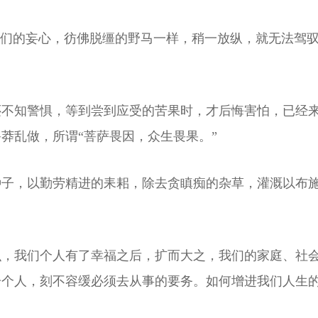
我们的妄心，彷佛脱缰的野马一样，稍一放纵，就无法驾
。
还不知警惧，等到尝到应受的苦果时，才后悔害怕，已经
莽乱做，所谓“菩萨畏因，众生畏果。”
种子，以勤劳精进的耒耜，除去贪瞋痴的杂草，灌溉以布
识，我们个人有了幸福之后，扩而大之，我们的家庭、社
一个人，刻不容缓必须去从事的要务。如何增进我们人生