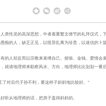
升人类性灵的高深思想，中者着重繁文缛节的礼拜仪式，
些愚痴的人，缺乏正见，以怪异乱离为珍贵，以迷信的卜
是有的人却反而以宗教来束缚自己。烦恼、金钱、爱情会
子，就请地理师来勘察风水、方向，地理师比比划划一番
正了对后代子孙不利，要这样子斜斜地比较好。”
只好听从地理师的话，把房子盖得斜斜的。