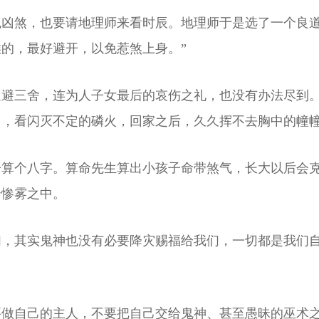
凶煞，也要请地理师来看时辰。地理师于是选了一个良道
的，最好避开，以免惹煞上身。”
退避三舍，连为人子女最后的哀伤之礼，也没有办法尽到
中，看闪灭不定的磷火，回家之后，久久挥不去胸中的幢
子算个八字。算命先生算出小孩子命带煞气，长大以后会
云惨雾之中。
们，其实鬼神也没有必要降灾赐福给我们，一切都是我们
要做自己的主人，不要把自己交给鬼神、甚至愚昧的巫术