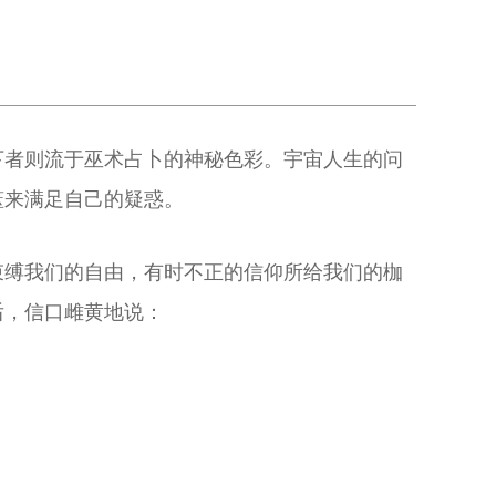
下者则流于巫术占卜的神秘色彩。宇宙人生的问
筮来满足自己的疑惑。
束缚我们的自由，有时不正的信仰所给我们的枷
后，信口雌黄地说：