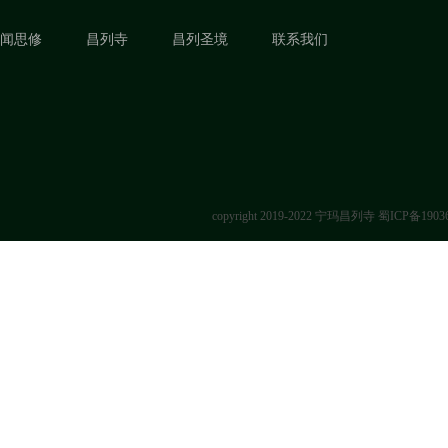
闻思修
昌列寺
昌列圣境
联系我们
copyright 2019-2022 宁玛昌列寺
蜀ICP备1903