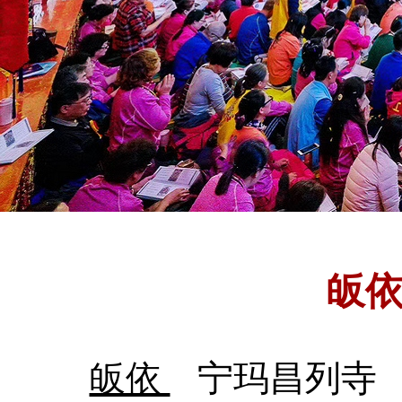
皈
皈依
宁玛昌列寺