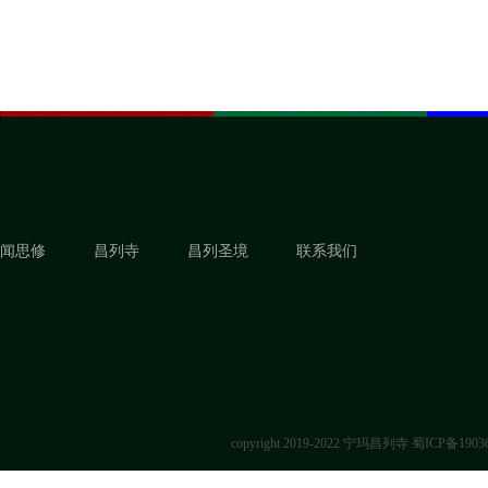
闻思修
昌列寺
昌列圣境
联系我们
copyright 2019-2022 宁玛昌列寺
蜀ICP备1903