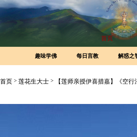
首页
趣味学佛
每日言教
解惑之
>
>
首页
莲花生大士
【莲师亲授伊喜措嘉】《空行