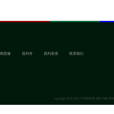
闻思修
昌列寺
昌列圣境
联系我们
copyright 2019-2022 宁玛昌列寺
蜀ICP备1903