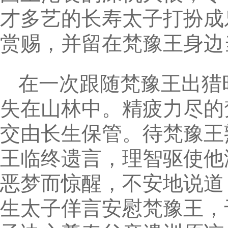
才多艺的长寿太子打扮成
赏赐，并留在梵豫王身边
在一次跟随梵豫王出猎
失在山林中。精疲力尽的
交由长生保管。待梵豫王
王临终遗言，理智驱使他
恶梦而惊醒，不安地说道
生太子佯言安慰梵豫王，