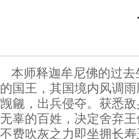
本师释迦牟尼佛的过去
的国王，其国境内风调雨
觊觎，出兵侵夺。获悉敌
无辜的百姓，决定舍弃王
不费吹灰之力即坐拥长寿