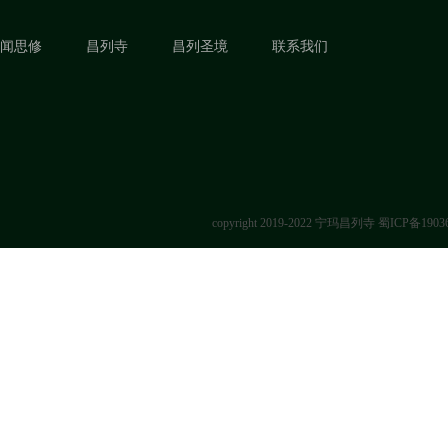
闻思修
昌列寺
昌列圣境
联系我们
copyright 2019-2022 宁玛昌列寺
蜀ICP备1903