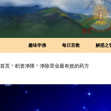
首页
趣味学佛
每日言教
解惑之
>
>
首页
积资净障
净除罪业最有效的药方