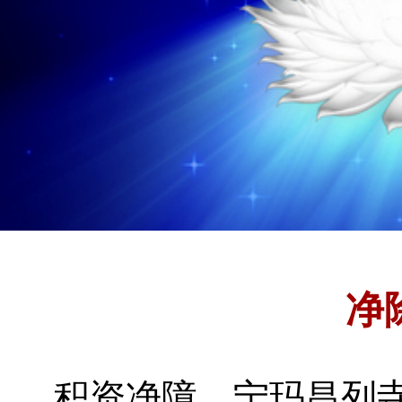
净
积资净障
宁玛昌列