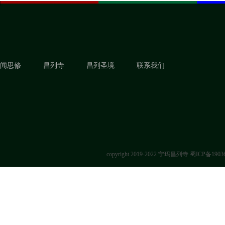
闻思修
昌列寺
昌列圣境
联系我们
copyright 2019-2022 宁玛昌列寺
蜀ICP备1903