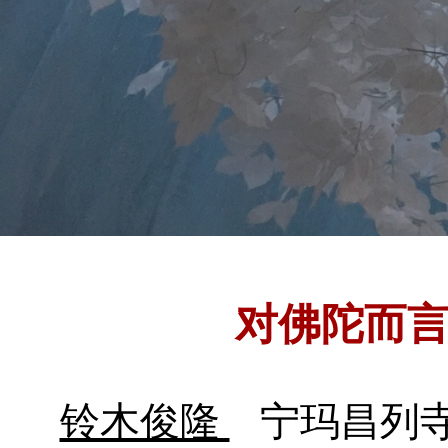
对佛陀而
铃木俊隆
宁玛昌列