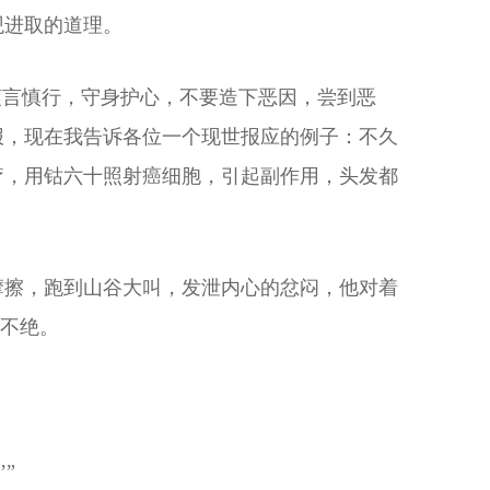
观进取的道理。
谨言慎行，守身护心，不要造下恶因，尝到恶
报，现在我告诉各位一个现世报应的例子：不久
疗，用钴六十照射癌细胞，引起副作用，头发都
摩擦，跑到山谷大叫，发泄内心的忿闷，他对着
久不绝。
”