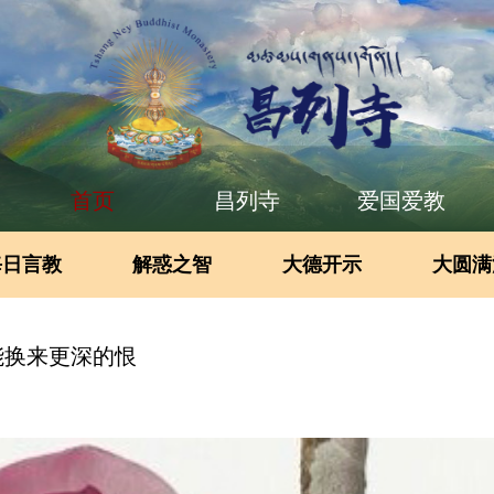
首页
昌列寺
爱国爱教
每日言教
解惑之智
大德开示
大圆满
能换来更深的恨