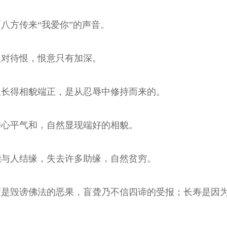
八方传来“我爱你”的声音。
恨对待恨，恨意只有加深。
人长得相貌端正，是从忍辱中修持而来的。
持心平气和，自然显现端好的相貌。
能与人结缘，失去许多助缘，自然贫穷。
哑是毁谤佛法的恶果，盲聋乃不信四谛的受报；长寿是因