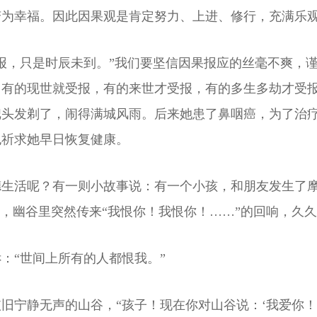
变为幸福。因此因果观是肯定努力、上进、修行，充满乐
报，只是时辰未到。”我们要坚信因果报应的丝毫不爽，
，有的现世就受报，有的来世才受报，有的多生多劫才受
把头发剃了，闹得满城风雨。后来她患了鼻咽癌，为了治
也祈求她早日恢复健康。
德生活呢？有一则小故事说：有一个小孩，和朋友发生了
落，幽谷里突然传来“我恨你！我恨你！……”的回响，久
：“世间上所有的人都恨我。”
旧宁静无声的山谷，“孩子！现在你对山谷说：‘我爱你！’