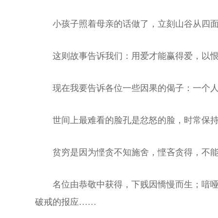
小孩子照着母亲的话做了，立刻山谷从四面
这则故事告诉我们：用爱才能赢得爱，以
现在我要告诉各位一些因果的偈子：一个
世间上最难看的脸孔是忿怒的脸，时常保
贫穷是因为悭贪不知施舍，悭吝贪得，不
名位由恭敬中获得，下贱因憍慢而生；喑
破戒的报应……