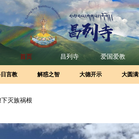
首页
昌列寺
爱国爱教
每日言教
解惑之智
大德开示
大圆满
酿下灭族祸根