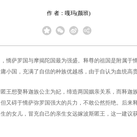
作 者：嘎玛(颜班)
中，憍萨罗国与摩揭陀国最为强盛。释尊的祖国是附属于
附庸小国，充满了自信的种族优越感，由于自认为血统高
斯匿王想娶释迦族公主为妃，缔造两国姻亲关系，而释迦
但又碍于憍萨弥罗国强大的兵力，不敢公然拒绝。后来释
所生的女儿，冒充自己的亲生女远嫁波斯匿王，这一建议