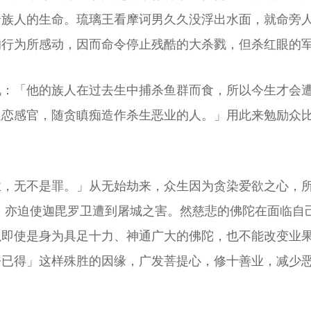
全族人的生命。琉璃王看摩诃男久久没浮出水面，就命旁
的行为所感动，因而命令停止残酷的大杀戮，但杀红眼的
说：「他的族人在过去生中捕杀鱼群而食，所以今生才会
迷恋感官，随贪瞋痴造作杀生恶业的人。」用此来勉励众
业，无不是罪。」从无始劫来，众生因为贪染爱欲之心，
，亦迫使迦毘罗卫遭到屠城之害。然慈悲的佛陀在面临自
以即使是身为具足十力、神通广大的佛陀，也不能改变业
今已得」这样殊胜的因缘，广发菩提心，修十善业，减少