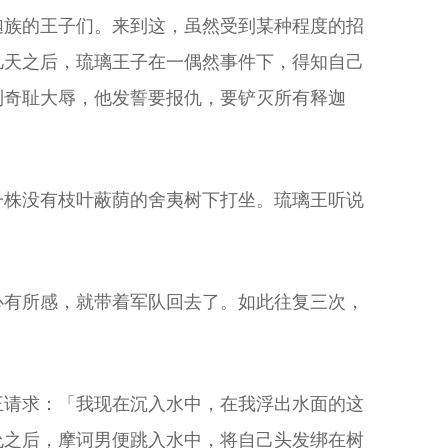
迦族的王子们。来到这，虽然受到某种程度的招
几天之后，琉璃王子在一偶然事件下，得知自己
到奇耻大辱，他发誓要报仇，要铲灭所有释迦
一株没有枝叶蔽荫的舍夷树下打坐。琉璃王听说
心有所感，就带着军队回去了。如此往复三次，
王请求：「我现在沉入水中，在我浮出水面的这
允之后，摩诃男便跳入水中，将自己头发绑在树