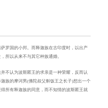
憍萨罗国的小邦。而释迦族在古印度时，以出产
贵，所以从来不与其它种族通婚。
族并不认为波斯匿王的求亲是一种荣耀，反而认
迦族的摩诃男(佛陀叔父斛饭王之长子)想出一个
获得所有释迦族的同意，而不知情的波斯匿王就