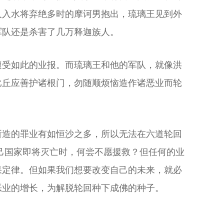
人入水将弃绝多时的摩诃男抱出，琉璃王见到外
军队还是杀害了几万释迦族人。
遭受如此的业报。而琉璃王和他的军队，就像洪
比丘应善护诸根门，勿随顺烦恼造作诸恶业而轮
所造的罪业有如恒沙之多，所以无法在六道轮回
己国家即将灭亡时，何尝不愿援救？但任何的业
果定律。但如果我们想要改变自己的未来，就必
恶业的增长，为解脱轮回种下成佛的种子。