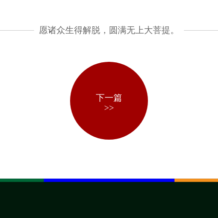
愿诸众生得解脱，圆满无上大菩提。
下一篇
>>