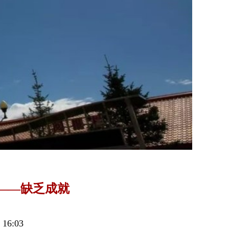
——缺乏成就
6:03