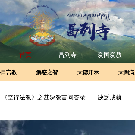
首页
昌列寺
爱国爱教
每日言教
解惑之智
大德开示
大圆满
】《空行法教》之甚深教言问答录——缺乏成就