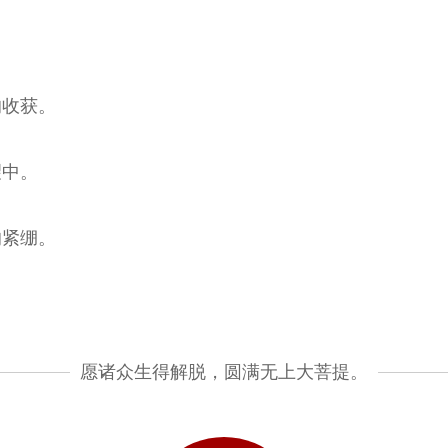
的收获。
望中。
的紧绷。
愿诸众生得解脱，圆满无上大菩提。