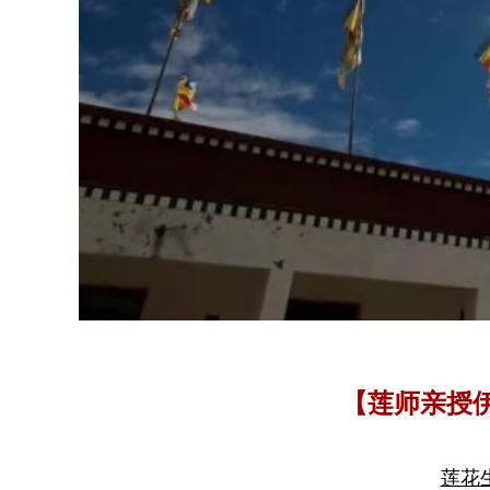
【莲师亲授
莲花