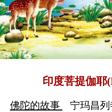
印度菩提伽耶(B
佛陀的故事
宁玛昌列