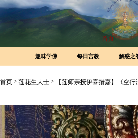
首页
趣味学佛
每日言教
解惑之
>
>
首页
莲花生大士
【莲师亲授伊喜措嘉】《空行