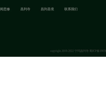
闻思修
昌列寺
昌列圣境
联系我们
copyright 2019-2022 宁玛昌列寺
蜀ICP备1903