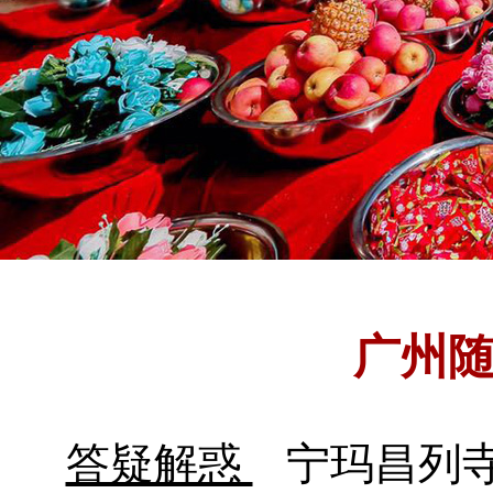
广州
答疑解惑
宁玛昌列