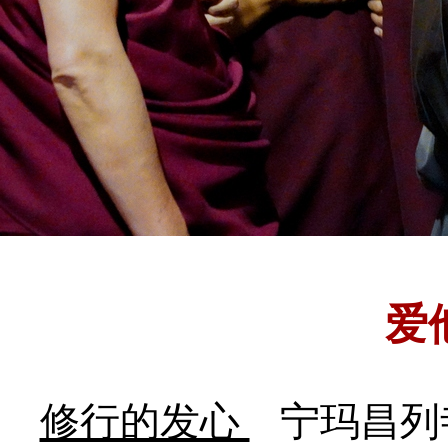
爱
修行的发心
宁玛昌列