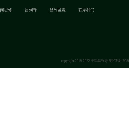
闻思修
昌列寺
昌列圣境
联系我们
copyright 2019-2022 宁玛昌列寺
蜀ICP备1903