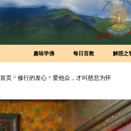
首页
趣味学佛
每日言教
解惑之
>
>
首页
修行的发心
爱他众，才叫慈悲为怀