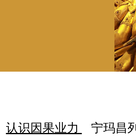
认识因果业力
宁玛昌