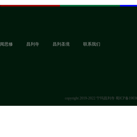
闻思修
昌列寺
昌列圣境
联系我们
copyright 2019-2022 宁玛昌列寺
蜀ICP备1903