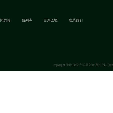
闻思修
昌列寺
昌列圣境
联系我们
copyright 2019-2022 宁玛昌列寺
蜀ICP备1903