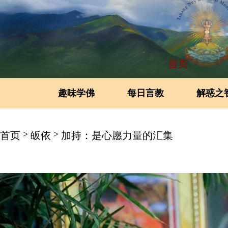
首页
趣味学佛
每日言教
解惑之
>
>
首页
皈依
加持：是心愿力量的汇集