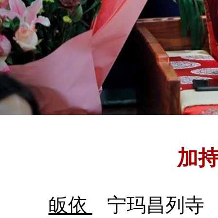
加
皈依
宁玛昌列寺