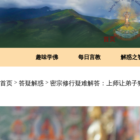
首页
趣味学佛
每日言教
解惑之
>
>
首页
答疑解惑
密宗修行疑难解答：上师让弟子