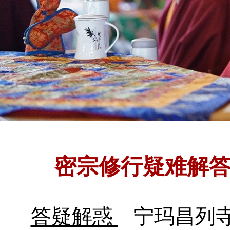
密宗修行疑难解
答疑解惑
宁玛昌列