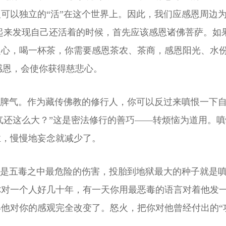
可以独立的“活”在这个世界上。因此，我们应感恩周边
起来发现自己还活着的时候，首先应该感恩诸佛菩萨。如
之心，喝一杯茶，你需要感恩茶农、茶商，感恩阳光、水
感恩，会使你获得慈悲心。
坏脾气。作为藏传佛教的修行人，你可以反过来嗔恨一下
气还这么大？”这是密法修行的善巧——转烦恼为道用。
业，慢慢地妄念就减少了。
恨是五毒之中最危险的伤害，投胎到地狱最大的种子就是
你对一个人好几十年，有一天你用最恶毒的语言对着他发
他对你的感观完全改变了。怒火，把你对他曾经付出的“