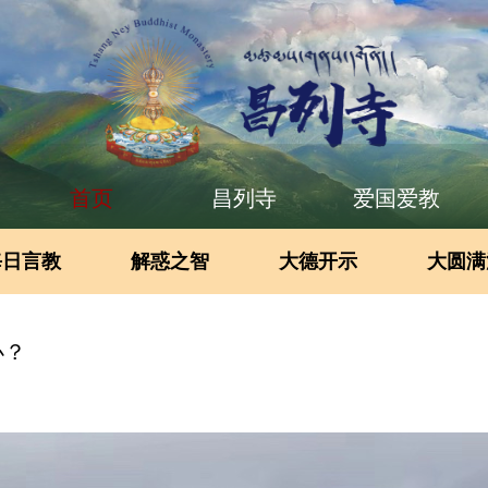
首页
昌列寺
爱国爱教
每日言教
解惑之智
大德开示
大圆满
办？