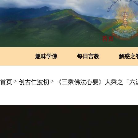
首页
趣味学佛
每日言教
解惑之
>
>
首页
创古仁波切
《三乘佛法心要》大乘之「六