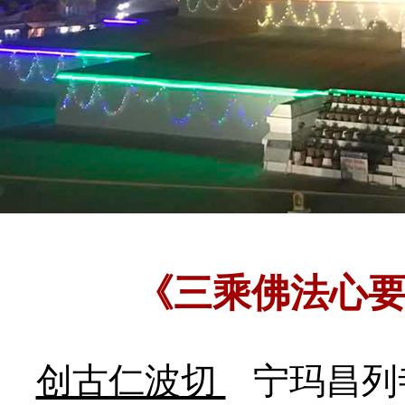
《三乘佛法心
创古仁波切
宁玛昌列