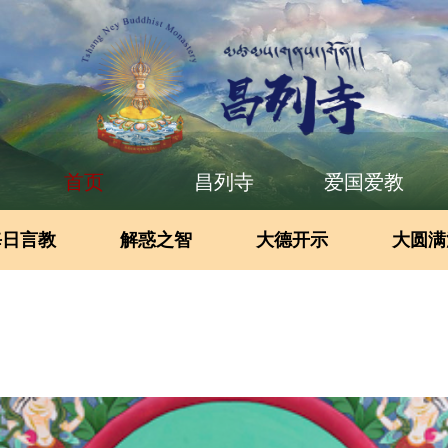
首页
昌列寺
爱国爱教
每日言教
解惑之智
大德开示
大圆满