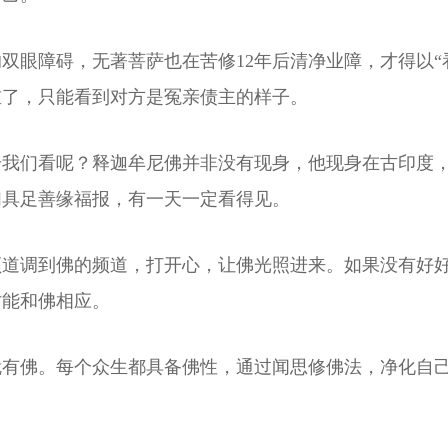
双眼障碍，无著菩萨也在苦修12年后清净业障，才得以“
重了，只能看到对方是冤亲债主的样子。
我们看呢？释迦牟尼佛并非没有现身，他现身在古印度，距
们具足善缘福报，有一天一定看得见。
频道调到佛的频道，打开心，让佛光照进来。如果没有好
才能和佛相应。
就有佛。每个众生都具备佛性，通过闻思修佛法，净化自