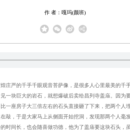
作 者：嘎玛(颜班)
辉煌庄严的千手千眼观音菩萨像，是很多人心里最美的千
看见一块巨大的岩石，就想爆破后卖给昌列寺盖庙。因为
，比一座房子大三倍左右的石头直接砸了下来，把两个人
人在敲，于是大家马上从侧面开始挖洞，发现那两个人毫
待的时间长，也会随喜做功德，他为了盖庙要这块石头，