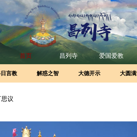
首页
昌列寺
爱国爱教
每日言教
解惑之智
大德开示
大圆满
可思议