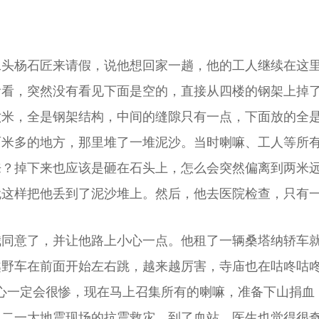
工头杨石匠来请假，说他想回家一趟，他的工人继续在这
看看，突然没有看见下面是空的，直接从四楼的钢架上掉
六米，全是钢架结构，中间的缝隙只有一点，下面放的全
两米多的地方，那里堆了一堆泥沙。当时喇嘛、工人等所
来？掉下来也应该是砸在石头上，怎么会突然偏离到两米
就这样把他丢到了泥沙堆上。然后，他去医院检查，只有
我同意了，并让他路上小心一点。他租了一辆桑塔纳轿车
越野车在前面开始左右跳，越来越厉害，寺庙也在咕咚咕
心一定会很惨，现在马上召集所有的喇嘛，准备下山捐血
二一大地震现场的抗震救灾。到了血站，医生也觉得很奇