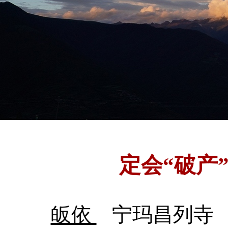
定会“破产
皈依
宁玛昌列寺