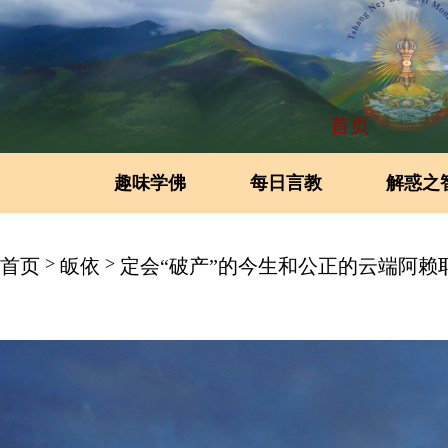
首页
趣味学佛
每日言教
解惑之
>
>
首页
皈依
定会“破产”的今生和公正的云端阿赖