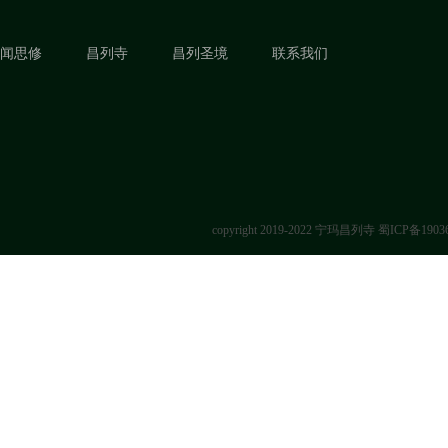
闻思修
昌列寺
昌列圣境
联系我们
copyright 2019-2022 宁玛昌列寺
蜀ICP备1903