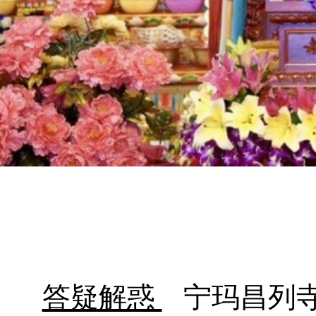
答疑解惑
宁玛昌列