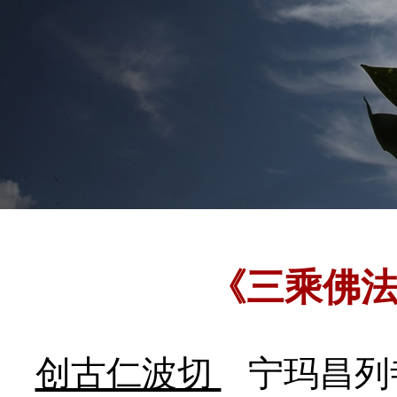
《三乘佛
创古仁波切
宁玛昌列