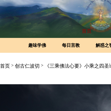
首页
趣味学佛
每日言教
解惑之
>
>
首页
创古仁波切
《三乘佛法心要》小乘之四圣