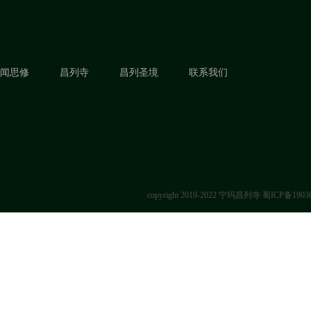
闻思修
昌列寺
昌列圣境
联系我们
copyright 2019-2022 宁玛昌列寺
蜀ICP备1903