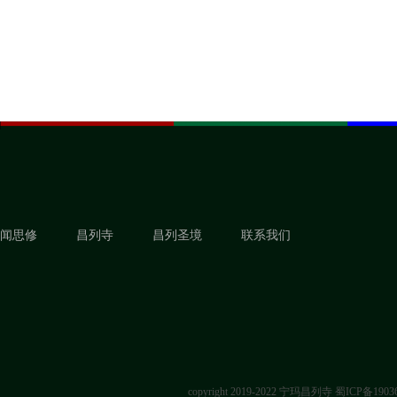
闻思修
昌列寺
昌列圣境
联系我们
copyright 2019-2022 宁玛昌列寺
蜀ICP备1903