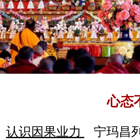
心态
认识因果业力
宁玛昌