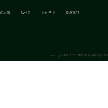
闻思修
昌列寺
昌列圣境
联系我们
copyright 2019-2022 宁玛昌列寺
蜀ICP备1903