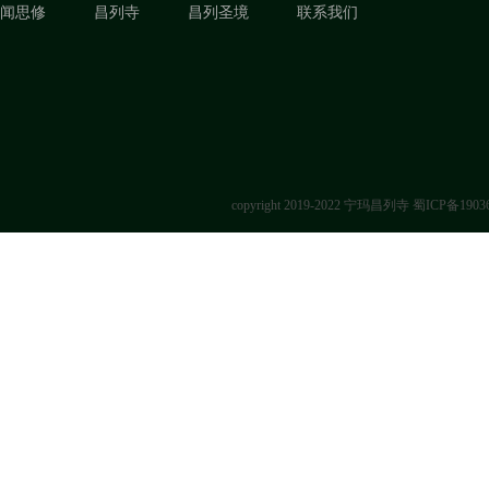
闻思修
昌列寺
昌列圣境
联系我们
copyright 2019-2022 宁玛昌列寺
蜀ICP备1903