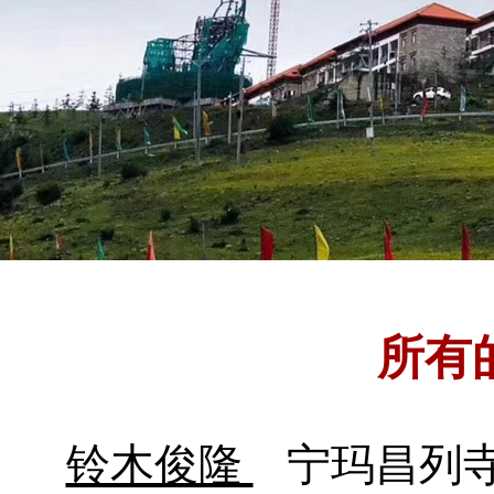
所有
铃木俊隆
宁玛昌列