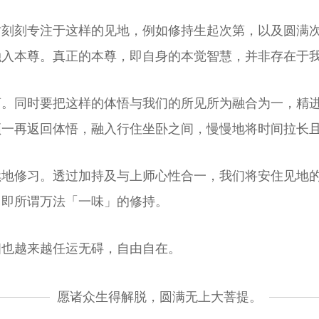
时刻刻专注于这样的见地，例如修持生起次第，以及圆满
融入本尊。真正的本尊，即自身的本觉智慧，并非存在于
离。同时要把这样的体悟与我们的所见所为融合为一，精
须一再返回体悟，融入行住坐卧之间，慢慢地将时间拉长
续地修习。透过加持及与上师心性合一，我们将安住见地
，即所谓万法「一味」的修持。
相也越来越任运无碍，自由自在。
愿诸众生得解脱，圆满无上大菩提。