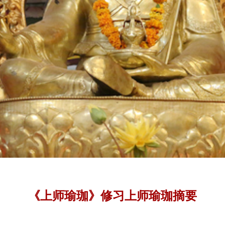
《上师瑜珈》修习上师瑜珈摘要