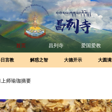
首页
昌列寺
爱国爱教
每日言教
解惑之智
大德开示
大圆满
习上师瑜珈摘要