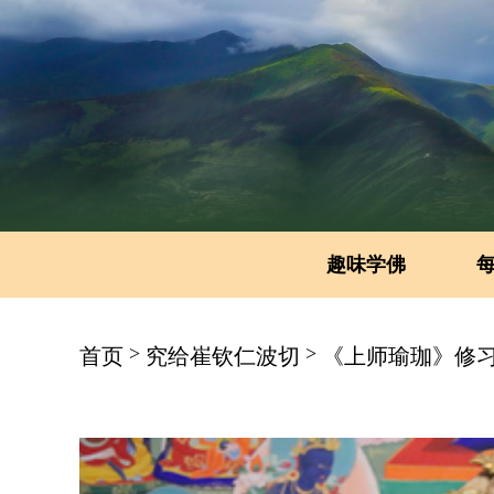
趣味学佛
>
>
首页
究给崔钦仁波切
《上师瑜珈》修