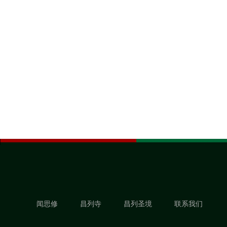
闻思修
昌列寺
昌列圣境
联系我们